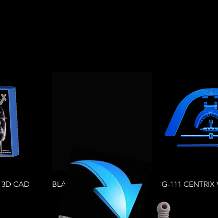
pida
Vista rápida
Vista rá
X 3D CAD
BLACK
G-111 CENTRIX V