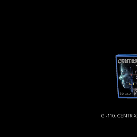
Vista rá
G -110. CENTRI