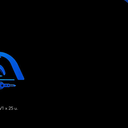
pida
1 x 25 u.