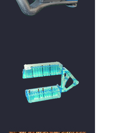
ARTIMAX AZUL X 50p.Ref.G-123