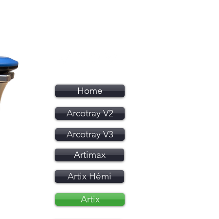
Home
Arcotray V2
Arcotray V3
Artimax
Artix Hémi
Artix