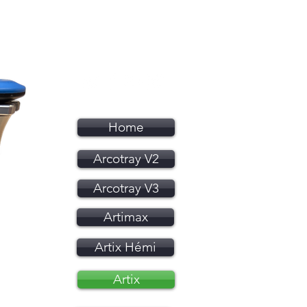
Home
Arcotray V2
Arcotray V3
Artimax
Artix Hémi
Artix