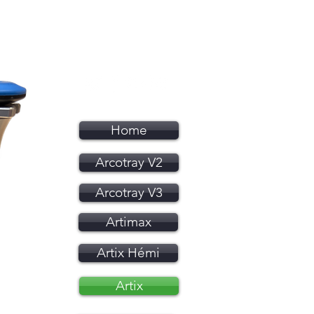
Home
Arcotray V2
Arcotray V3
Artimax
Artix Hémi
Artix