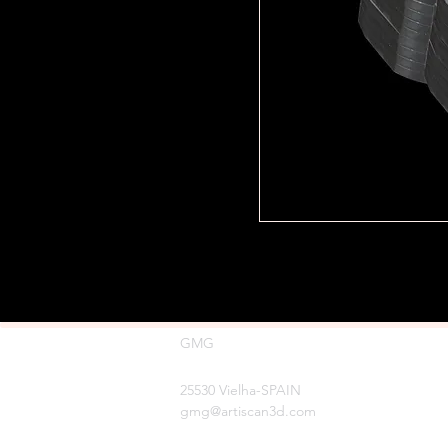
GMG
Av,Cap d'Arros 5
25530 Vielha-SPAIN
gmg@artiscan3d.com
France/06 81 85 06 71